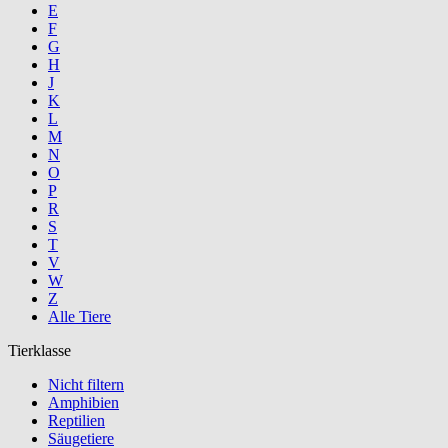
E
F
G
H
J
K
L
M
N
O
P
R
S
T
V
W
Z
Alle Tiere
Tierklasse
Nicht filtern
Amphibien
Reptilien
Säugetiere