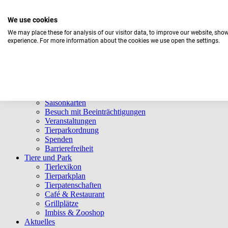
We use cookies
We may place these for analysis of our visitor data, to improve our website, sho
experience. For more information about the cookies we use open the settings.
Navigation überspringen
Informationen
Öffnungszeiten
Eintrittspreise
Saisonkarten
Besuch mit Beeinträchtigungen
Veranstaltungen
Tierparkordnung
Spenden
Barrierefreiheit
Tiere und Park
Tierlexikon
Tierparkplan
Tierpatenschaften
Café & Restaurant
Grillplätze
Imbiss & Zooshop
Aktuelles