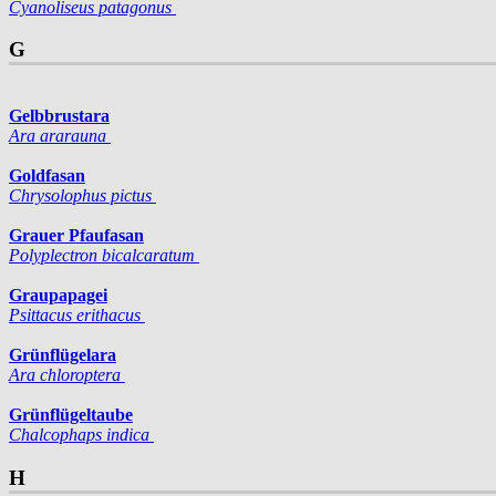
Cyanoliseus patagonus
G
Gelbbrustara
Ara ararauna
Goldfasan
Chrysolophus pictus
Grauer Pfaufasan
Polyplectron bicalcaratum
Graupapagei
Psittacus erithacus
Grünflügelara
Ara chloroptera
Grünflügeltaube
Chalcophaps indica
H