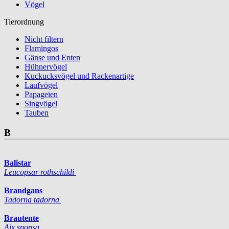
Vögel
Tierordnung
Nicht filtern
Flamingos
Gänse und Enten
Hühnervögel
Kuckucksvögel und Rackenartige
Laufvögel
Papageien
Singvögel
Tauben
B
Balistar
Leucopsar rothschildi
Brandgans
Tadorna tadorna
Brautente
Aix sponsa