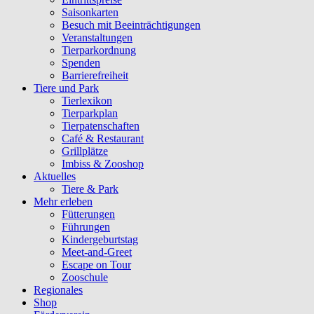
Saisonkarten
Besuch mit Beeinträchtigungen
Veranstaltungen
Tierparkordnung
Spenden
Barrierefreiheit
Tiere und Park
Tierlexikon
Tierparkplan
Tierpatenschaften
Café & Restaurant
Grillplätze
Imbiss & Zooshop
Aktuelles
Tiere & Park
Mehr erleben
Fütterungen
Führungen
Kindergeburtstag
Meet-and-Greet
Escape on Tour
Zooschule
Regionales
Shop