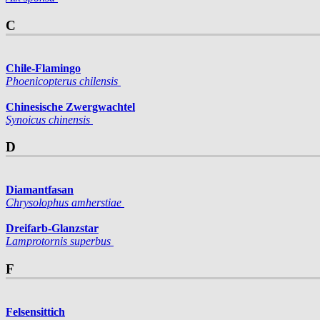
C
Chile-Flamingo
Phoenico­pterus chilensis
Chinesische Zwergwachtel
Synoicus chinensis
D
Diamantfasan
Chrysolophus amherstiae
Dreifarb-Glanzstar
Lamprotornis superbus
F
Felsensittich