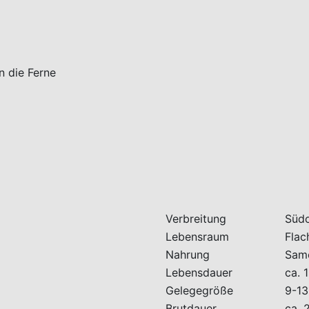
Verbreitung
Südo
Lebensraum
Flac
Nahrung
Same
Lebensdauer
ca. 
Gelegegröße
9-13
Brutdauer
ca. 