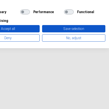
sary
Performance
Functional
ising
Accept all
Save selection
Deny
No, adjust