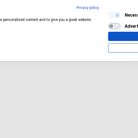
Privacy policy
Neces
Aktuelles Wetter:
14°C
Bedeckt
ow personalised content and to give you a great website
Advert