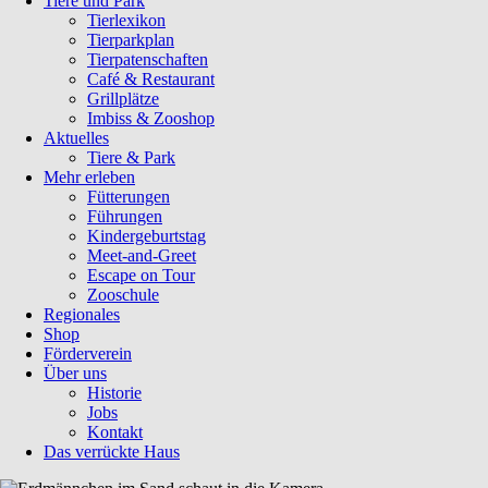
Tiere und Park
Tierlexikon
Tierparkplan
Tierpatenschaften
Café & Restaurant
Grillplätze
Imbiss & Zooshop
Aktuelles
Tiere & Park
Mehr erleben
Fütterungen
Führungen
Kindergeburtstag
Meet-and-Greet
Escape on Tour
Zooschule
Regionales
Shop
Förderverein
Über uns
Historie
Jobs
Kontakt
Das verrückte Haus