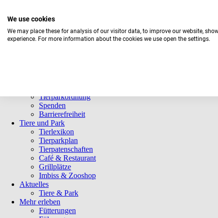
We use cookies
We may place these for analysis of our visitor data, to improve our website, sho
experience. For more information about the cookies we use open the settings.
Navigation
Informationen
überspringen
Öffnungszeiten
Eintrittspreise
Saisonkarten
Besuch mit Beeinträchtigungen
Veranstaltungen
Tierparkordnung
Spenden
Barrierefreiheit
Tiere und Park
Tierlexikon
Tierparkplan
Tierpatenschaften
Café & Restaurant
Grillplätze
Imbiss & Zooshop
Aktuelles
Tiere & Park
Mehr erleben
Fütterungen