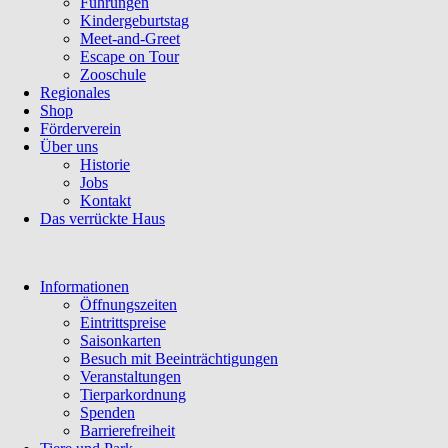
Führungen
Kindergeburtstag
Meet-and-Greet
Escape on Tour
Zooschule
Regionales
Shop
Förderverein
Über uns
Historie
Jobs
Kontakt
Das verrückte Haus
Navigation
Informationen
überspringen
Öffnungszeiten
Eintrittspreise
Saisonkarten
Besuch mit Beeinträchtigungen
Veranstaltungen
Tierparkordnung
Spenden
Barrierefreiheit