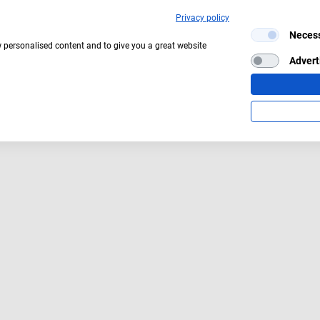
Privacy policy
Neces
Aktuelles Wetter:
17°C
Klarer Himmel
w personalised content and to give you a great website
Advert