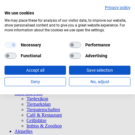
Privacy policy
We use cookies
We may place these for analysis of our visitor data, to improve our website,
show personalised content and to give you a great website experience. For
Aktuelles Wetter:
17°C
Bedeckt
more information about the cookies we use open the settings.
Navigation überspringen
Informationen
Necessary
Performance
Öffnungszeiten
Eintrittspreise
Functional
Advertising
Saisonkarten
Besuch mit Beeinträchtigungen
Accept all
Save selection
Veranstaltungen
Tierparkordnung
Deny
No, adjust
Spenden
Barrierefreiheit
Tiere und Park
Tierlexikon
Tierparkplan
Tierpatenschaften
Café & Restaurant
Grillplätze
Imbiss & Zooshop
Aktuelles