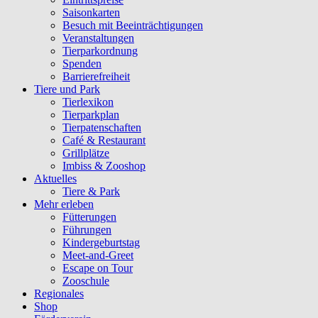
Saisonkarten
Besuch mit Beeinträchtigungen
Veranstaltungen
Tierparkordnung
Spenden
Barrierefreiheit
Tiere und Park
Tierlexikon
Tierparkplan
Tierpatenschaften
Café & Restaurant
Grillplätze
Imbiss & Zooshop
Aktuelles
Tiere & Park
Mehr erleben
Fütterungen
Führungen
Kindergeburtstag
Meet-and-Greet
Escape on Tour
Zooschule
Regionales
Shop