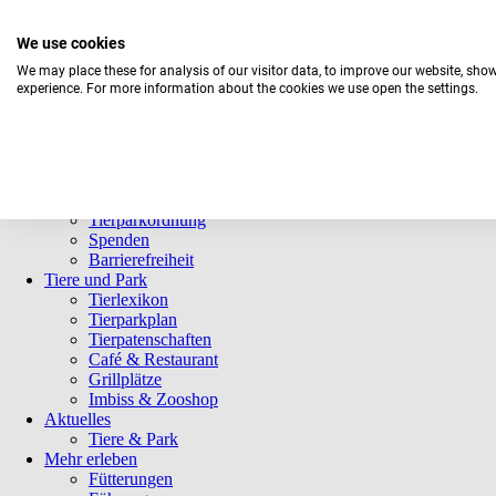
We use cookies
We may place these for analysis of our visitor data, to improve our website, sho
experience. For more information about the cookies we use open the settings.
Navigation
Informationen
überspringen
Öffnungszeiten
Eintrittspreise
Saisonkarten
Besuch mit Beeinträchtigungen
Veranstaltungen
Tierparkordnung
Spenden
Barrierefreiheit
Tiere und Park
Tierlexikon
Tierparkplan
Tierpatenschaften
Café & Restaurant
Grillplätze
Imbiss & Zooshop
Aktuelles
Tiere & Park
Mehr erleben
Fütterungen