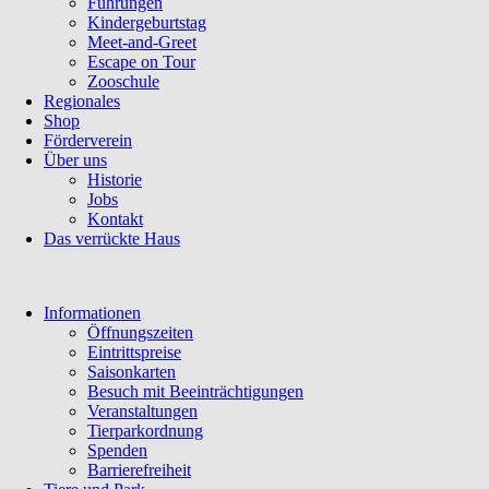
Führungen
Kindergeburtstag
Meet-and-Greet
Escape on Tour
Zooschule
Regionales
Shop
Förderverein
Über uns
Historie
Jobs
Kontakt
Das verrückte Haus
Navigation
Informationen
überspringen
Öffnungszeiten
Eintrittspreise
Saisonkarten
Besuch mit Beeinträchtigungen
Veranstaltungen
Tierparkordnung
Spenden
Barrierefreiheit