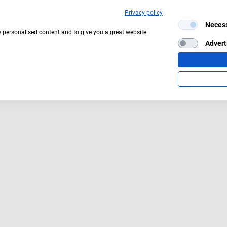
Privacy policy
Neces
Aktuelles Wetter:
24°C
Mäßig bewölkt
w personalised content and to give you a great website
Advert