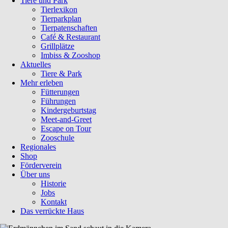
Tiere und Park
Tierlexikon
Tierparkplan
Tierpatenschaften
Café & Restaurant
Grillplätze
Imbiss & Zooshop
Aktuelles
Tiere & Park
Mehr erleben
Fütterungen
Führungen
Kindergeburtstag
Meet-and-Greet
Escape on Tour
Zooschule
Regionales
Shop
Förderverein
Über uns
Historie
Jobs
Kontakt
Das verrückte Haus