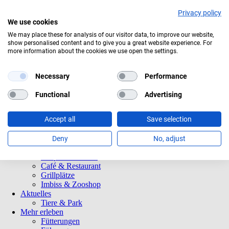
Privacy policy
We use cookies
tuelles Wetter:
21°C
Überwiegend bewölkt
We may place these for analysis of our visitor data, to improve our website,
show personalised content and to give you a great website experience. For
Navigation
Informationen
more information about the cookies we use open the settings.
überspringen
Öffnungszeiten
Eintrittspreise
Saisonkarten
Necessary
Performance
Besuch mit Beeinträchtigungen
Veranstaltungen
Functional
Advertising
Tierparkordnung
Spenden
Accept all
Save selection
Barrierefreiheit
Tiere und Park
Tierlexikon
Deny
No, adjust
Tierparkplan
Tierpatenschaften
Café & Restaurant
Grillplätze
Imbiss & Zooshop
Aktuelles
Tiere & Park
Mehr erleben
Fütterungen