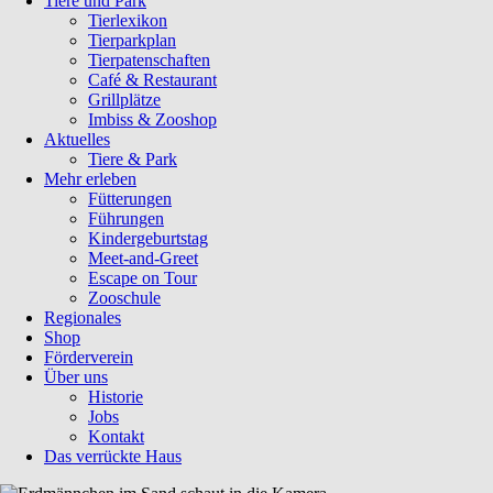
Tiere und Park
Tierlexikon
Tierparkplan
Tierpatenschaften
Café & Restaurant
Grillplätze
Imbiss & Zooshop
Aktuelles
Tiere & Park
Mehr erleben
Fütterungen
Führungen
Kindergeburtstag
Meet-and-Greet
Escape on Tour
Zooschule
Regionales
Shop
Förderverein
Über uns
Historie
Jobs
Kontakt
Das verrückte Haus