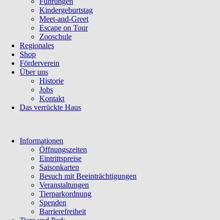
Führungen
Kindergeburtstag
Meet-and-Greet
Escape on Tour
Zooschule
Regionales
Shop
Förderverein
Über uns
Historie
Jobs
Kontakt
Das verrückte Haus
Navigation
Informationen
überspringen
Öffnungszeiten
Eintrittspreise
Saisonkarten
Besuch mit Beeinträchtigungen
Veranstaltungen
Tierparkordnung
Spenden
Barrierefreiheit