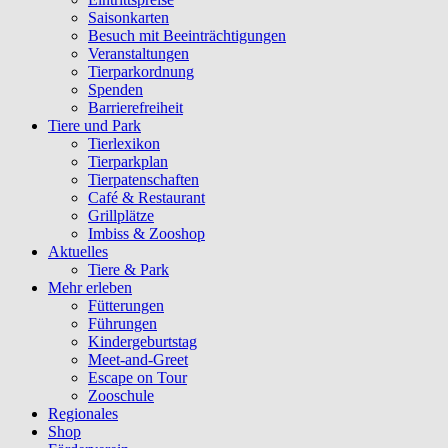
Saisonkarten
Besuch mit Beeinträchtigungen
Veranstaltungen
Tierparkordnung
Spenden
Barrierefreiheit
Tiere und Park
Tierlexikon
Tierparkplan
Tierpatenschaften
Café & Restaurant
Grillplätze
Imbiss & Zooshop
Aktuelles
Tiere & Park
Mehr erleben
Fütterungen
Führungen
Kindergeburtstag
Meet-and-Greet
Escape on Tour
Zooschule
Regionales
Shop