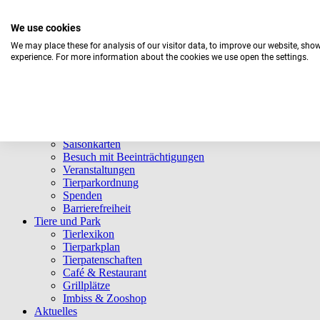
We use cookies
We may place these for analysis of our visitor data, to improve our website, sho
experience. For more information about the cookies we use open the settings.
Aktuelles Wetter:
18°C
Bedeckt
Navigation überspringen
Informationen
Öffnungszeiten
Eintrittspreise
Saisonkarten
Besuch mit Beeinträchtigungen
Veranstaltungen
Tierparkordnung
Spenden
Barrierefreiheit
Tiere und Park
Tierlexikon
Tierparkplan
Tierpatenschaften
Café & Restaurant
Grillplätze
Imbiss & Zooshop
Aktuelles