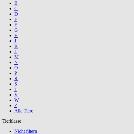
B
C
D
E
F
G
H
J
K
L
M
N
O
P
R
S
T
V
W
Z
Alle Tiere
Tierklasse
Nicht filtern