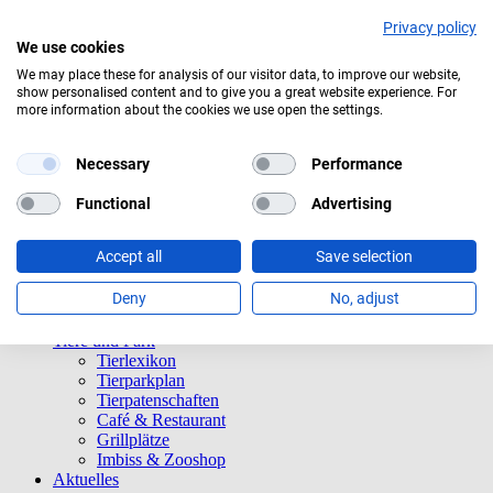
Privacy policy
We use cookies
We may place these for analysis of our visitor data, to improve our website,
show personalised content and to give you a great website experience. For
Aktuelles Wetter:
15°C
Mäßig bewölkt
more information about the cookies we use open the settings.
Navigation überspringen
Informationen
Necessary
Performance
Öffnungszeiten
Eintrittspreise
Functional
Advertising
Saisonkarten
Besuch mit Beeinträchtigungen
Accept all
Save selection
Veranstaltungen
Tierparkordnung
Deny
No, adjust
Spenden
Barrierefreiheit
Tiere und Park
Tierlexikon
Tierparkplan
Tierpatenschaften
Café & Restaurant
Grillplätze
Imbiss & Zooshop
Aktuelles