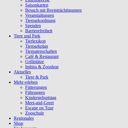
Saisonkarten
Besuch mit Beeinträchtigungen
Veranstaltungen
Tierparkordnung
Spenden
Barrierefreiheit
Tiere und Park
Tierlexikon
Tierparkplan
Tierpatenschaften
Café & Restaurant
Grillplätze
Imbiss & Zooshop
Aktuelles
Tiere & Park
Mehr erleben
Fütterungen
Führungen
Kindergeburtstag
Meet-and-Greet
Escape on Tour
Zooschule
Regionales
Shop