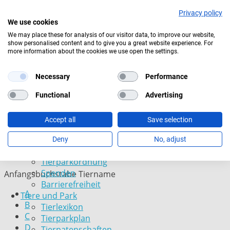
Privacy policy
We use cookies
We may place these for analysis of our visitor data, to improve our website,
show personalised content and to give you a great website experience. For
more information about the cookies we use open the settings.
Aktuelles Wetter:
19°C
Ein paar Wolken
Navigation überspringen
Tierlexikon
Necessary
Performance
Informationen
Functional
Advertising
Hier finden Sie interessante und wissenswerte
Öffnungszeiten
Informationen über unsere Tiere. Fahren Sie mit der
Eintrittspreise
Accept all
Save selection
Maus über die systematische Gliederung oder suchen
Saisonkarten
Sie in der alphabetischen Auflistung Tiernamen der
Besuch mit Beeinträchtigungen
Deny
No, adjust
gesuchten Art.
Veranstaltungen
Tierparkordnung
Spenden
Anfangsbuchstabe Tiername
Barrierefreiheit
A
Tiere und Park
B
Tierlexikon
C
Tierparkplan
D
Tierpatenschaften