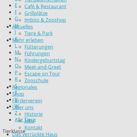
E
Café & Restaurant
F
Grillplätze
G
Imbiss & Zooshop
H
Aktuelles
J
Tiere & Park
K
Mehr erleben
L
Fütterungen
M
Führungen
N
Kindergeburtstag
O
Meet-and-Greet
P
Escape on Tour
R
Zooschule
S
Regionales
T
Shop
V
Förderverein
W
Über uns
Z
Historie
Alle Tiere
Jobs
Kontakt
Tierklasse
Das verrückte Haus