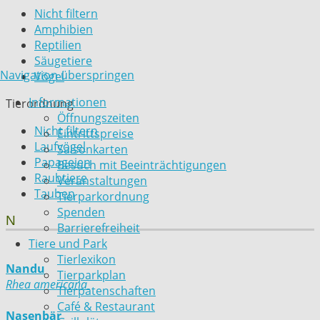
Nicht filtern
Amphibien
Reptilien
Säugetiere
Navigation überspringen
Vögel
Informationen
Tierordnung
Öffnungszeiten
Nicht filtern
Eintrittspreise
Laufvögel
Saisonkarten
Papageien
Besuch mit Beeinträchtigungen
Raubtiere
Veranstaltungen
Tauben
Tierparkordnung
Spenden
N
Barrierefreiheit
Tiere und Park
Tierlexikon
Nandu
Tierparkplan
Rhea americana
Tierpatenschaften
Café & Restaurant
Nasenbär