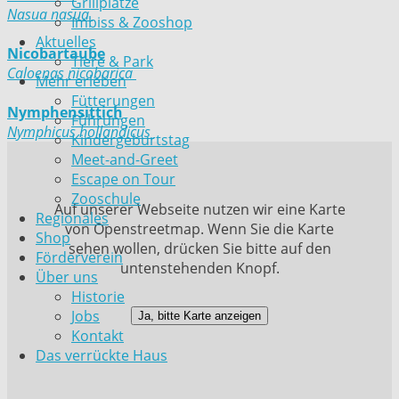
Grillplätze
Nasua nasua
Imbiss & Zooshop
Aktuelles
Nicobartaube
Tiere & Park
Caloenas nicobarica
Mehr erleben
Fütterungen
Nymphensittich
Führungen
Nymphicus hollandicus
Kindergeburtstag
Meet-and-Greet
Escape on Tour
Zooschule
Auf unserer Webseite nutzen wir eine Karte
Regionales
von Openstreetmap. Wenn Sie die Karte
Shop
sehen wollen, drücken Sie bitte auf den
Förderverein
untenstehenden Knopf.
Über uns
Historie
Jobs
Ja, bitte Karte anzeigen
Kontakt
Das verrückte Haus