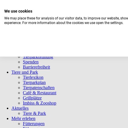
We use cookies
We may place these for analysis of our visitor data, to improve our website, sho
experience. For more information about the cookies we use open the settings.
Navigation
Informationen
überspringen
Öffnungszeiten
Eintrittspreise
Saisonkarten
Besuch mit Beeinträchtigungen
Veranstaltungen
Tierparkordnung
Spenden
Barrierefreiheit
Tiere und Park
Tierlexikon
Tierparkplan
Tierpatenschaften
Café & Restaurant
Grillplätze
Imbiss & Zooshop
Aktuelles
Tiere & Park
Mehr erleben
Fütterungen