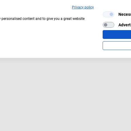
Privacy policy
Neces
Aktuelles Wetter:
13°C
Ein paar Wolken
w personalised content and to give you a great website
Advert