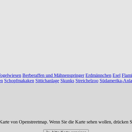
ogelwiesen
Berberaffen und Mähnenspringer
Erdmännchen
Esel
Flam
en
Schopfmakaken
Sittichanlage
Skunks
Streichelzoo
Südamerika-Anl
Karte von Openstreetmap. Wenn Sie die Karte sehen wollen, drücken S