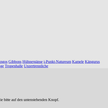
ingos
Gibbons
Hühnergänse
i-Punkt-Natureum
Kamele
Kängurus
age
Tropenhalle
Unzertrennliche
ie bitte auf den untenstehenden Knopf.