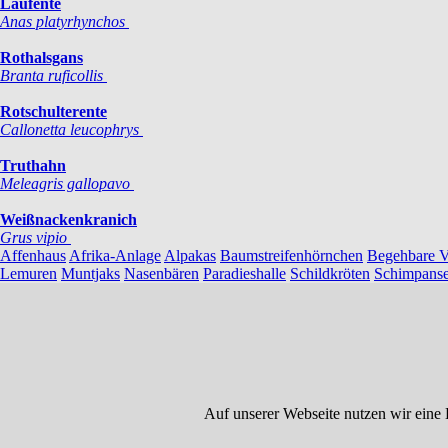
Laufente
Anas platyrhynchos
Rothalsgans
Branta ruficollis
Rotschulterente
Callonetta leucophrys
Truthahn
Meleagris gallopavo
Weißnackenkranich
Grus vipio
Affenhaus
Afrika-Anlage
Alpakas
Baumstreifenhörnchen
Begehbare V
Lemuren
Muntjaks
Nasenbären
Paradieshalle
Schildkröten
Schimpans
Auf unserer Webseite nutzen wir eine 