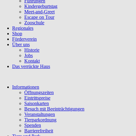
Führungen
Kindergeburtstag
Meet-and-Greet
Escape on Tour
Zooschule
Regionales
Shop
Förderverein
Über uns
Historie
Jobs
Kontakt
Das verrückte Haus
Navigation
Informationen
überspringen
Öffnungszeiten
Eintrittspreise
Saisonkarten
Besuch mit Beeinträchtigungen
Veranstaltungen
Tierparkordnung
Spenden
Barrierefreiheit