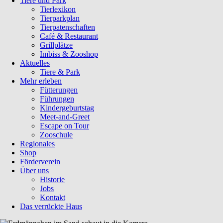
Tiere und Park
Tierlexikon
Tierparkplan
Tierpatenschaften
Café & Restaurant
Grillplätze
Imbiss & Zooshop
Aktuelles
Tiere & Park
Mehr erleben
Fütterungen
Führungen
Kindergeburtstag
Meet-and-Greet
Escape on Tour
Zooschule
Regionales
Shop
Förderverein
Über uns
Historie
Jobs
Kontakt
Das verrückte Haus