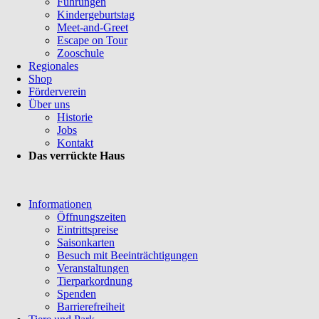
Führungen
Kindergeburtstag
Meet-and-Greet
Escape on Tour
Zooschule
Regionales
Shop
Förderverein
Über uns
Historie
Jobs
Kontakt
Das verrückte Haus
Navigation
Informationen
überspringen
Öffnungszeiten
Eintrittspreise
Saisonkarten
Besuch mit Beeinträchtigungen
Veranstaltungen
Tierparkordnung
Spenden
Barrierefreiheit