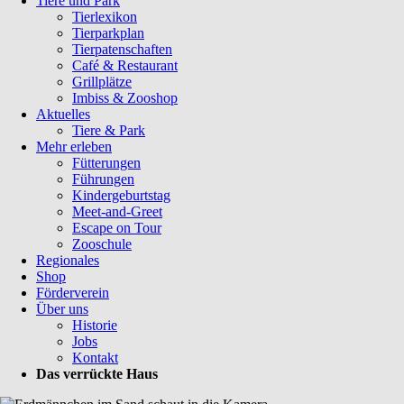
Tiere und Park
Tierlexikon
Tierparkplan
Tierpatenschaften
Café & Restaurant
Grillplätze
Imbiss & Zooshop
Aktuelles
Tiere & Park
Mehr erleben
Fütterungen
Führungen
Kindergeburtstag
Meet-and-Greet
Escape on Tour
Zooschule
Regionales
Shop
Förderverein
Über uns
Historie
Jobs
Kontakt
Das verrückte Haus