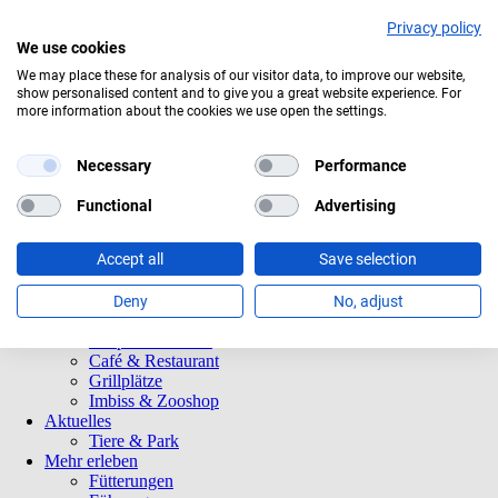
Privacy policy
We use cookies
Aktuelles Wetter:
19°C
Bedeckt
We may place these for analysis of our visitor data, to improve our website,
show personalised content and to give you a great website experience. For
Navigation
Informationen
more information about the cookies we use open the settings.
überspringen
Öffnungszeiten
Eintrittspreise
Saisonkarten
Necessary
Performance
Besuch mit Beeinträchtigungen
Veranstaltungen
Functional
Advertising
Tierparkordnung
Spenden
Accept all
Save selection
Barrierefreiheit
Tiere und Park
Tierlexikon
Deny
No, adjust
Tierparkplan
Tierpatenschaften
Café & Restaurant
Grillplätze
Imbiss & Zooshop
Aktuelles
Tiere & Park
Mehr erleben
Fütterungen