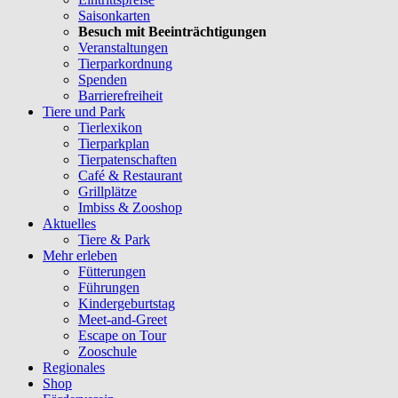
Saisonkarten
Besuch mit Beeinträchtigungen
Veranstaltungen
Tierparkordnung
Spenden
Barrierefreiheit
Tiere und Park
Tierlexikon
Tierparkplan
Tierpatenschaften
Café & Restaurant
Grillplätze
Imbiss & Zooshop
Aktuelles
Tiere & Park
Mehr erleben
Fütterungen
Führungen
Kindergeburtstag
Meet-and-Greet
Escape on Tour
Zooschule
Regionales
Shop