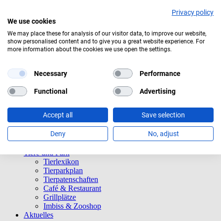
Privacy policy
We use cookies
We may place these for analysis of our visitor data, to improve our website,
show personalised content and to give you a great website experience. For
Aktuelles Wetter:
23°C
Bedeckt
more information about the cookies we use open the settings.
Navigation überspringen
Informationen
Necessary
Performance
Öffnungszeiten
Eintrittspreise
Functional
Advertising
Saisonkarten
Besuch mit Beeinträchtigungen
Accept all
Save selection
Veranstaltungen
Tierparkordnung
Deny
No, adjust
Spenden
Barrierefreiheit
Tiere und Park
Tierlexikon
Tierparkplan
Tierpatenschaften
Café & Restaurant
Grillplätze
Imbiss & Zooshop
Aktuelles