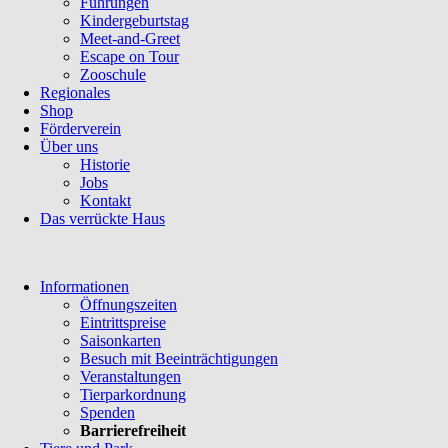
Führungen
Kindergeburtstag
Meet-and-Greet
Escape on Tour
Zooschule
Regionales
Shop
Förderverein
Über uns
Historie
Jobs
Kontakt
Das verrückte Haus
Navigation
Informationen
überspringen
Öffnungszeiten
Eintrittspreise
Saisonkarten
Besuch mit Beeinträchtigungen
Veranstaltungen
Tierparkordnung
Spenden
Barrierefreiheit