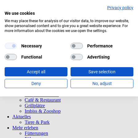
Privacy policy
We use cookies
Aktuelles Wetter:
20°C
Bedeckt
We may place these for analysis of our visitor data, to improve our website,
show personalised content and to give you a great website experience. For
Navigation
Informationen
more information about the cookies we use open the settings.
überspringen
Öffnungszeiten
Eintrittspreise
Saisonkarten
Necessary
Performance
Besuch mit Beeinträchtigungen
Veranstaltungen
Functional
Advertising
Tierparkordnung
Spenden
Accept all
Save selection
Barrierefreiheit
Tiere und Park
Tierlexikon
Deny
No, adjust
Tierparkplan
Tierpatenschaften
Café & Restaurant
Grillplätze
Imbiss & Zooshop
Aktuelles
Tiere & Park
Mehr erleben
Fütterungen