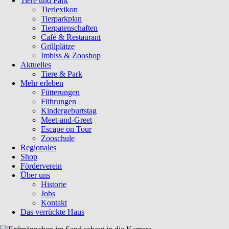
Tiere und Park
Tierlexikon
Tierparkplan
Tierpatenschaften
Café & Restaurant
Grillplätze
Imbiss & Zooshop
Aktuelles
Tiere & Park
Mehr erleben
Fütterungen
Führungen
Kindergeburtstag
Meet-and-Greet
Escape on Tour
Zooschule
Regionales
Shop
Förderverein
Über uns
Historie
Jobs
Kontakt
Das verrückte Haus