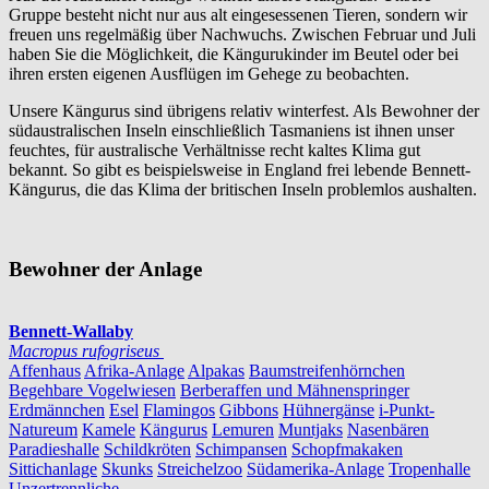
Gruppe besteht nicht nur aus alt eingesessenen Tieren, sondern wir
freuen uns regelmäßig über Nachwuchs. Zwischen Februar und Juli
haben Sie die Möglichkeit, die Kängurukinder im Beutel oder bei
ihren ersten eigenen Ausflügen im Gehege zu beobachten.
Unsere Kängurus sind übrigens relativ winterfest. Als Bewohner der
südaustralischen Inseln einschließlich Tasmaniens ist ihnen unser
feuchtes, für australische Verhältnisse recht kaltes Klima gut
bekannt. So gibt es beispielsweise in England frei lebende Bennett-
Kängurus, die das Klima der britischen Inseln problemlos aushalten.
Bewohner der Anlage
Bennett-Wallaby
Macropus rufogriseus
Affenhaus
Afrika-Anlage
Alpakas
Baumstreifenhörnchen
Begehbare Vogelwiesen
Berberaffen und Mähnenspringer
Erdmännchen
Esel
Flamingos
Gibbons
Hühnergänse
i-Punkt-
Natureum
Kamele
Kängurus
Lemuren
Muntjaks
Nasenbären
Paradieshalle
Schildkröten
Schimpansen
Schopfmakaken
Sittichanlage
Skunks
Streichelzoo
Südamerika-Anlage
Tropenhalle
Unzertrennliche