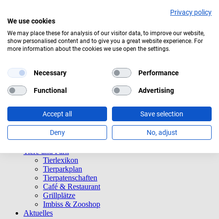
Privacy policy
We use cookies
We may place these for analysis of our visitor data, to improve our website,
show personalised content and to give you a great website experience. For
Bedeckt
more information about the cookies we use open the settings.
Navigation überspringen
Informationen
Necessary
Performance
Öffnungszeiten
Eintrittspreise
Functional
Advertising
Saisonkarten
Besuch mit Beeinträchtigungen
Accept all
Save selection
Veranstaltungen
Tierparkordnung
Deny
No, adjust
Spenden
Barrierefreiheit
Tiere und Park
Tierlexikon
Tierparkplan
Tierpatenschaften
Café & Restaurant
Grillplätze
Imbiss & Zooshop
Aktuelles