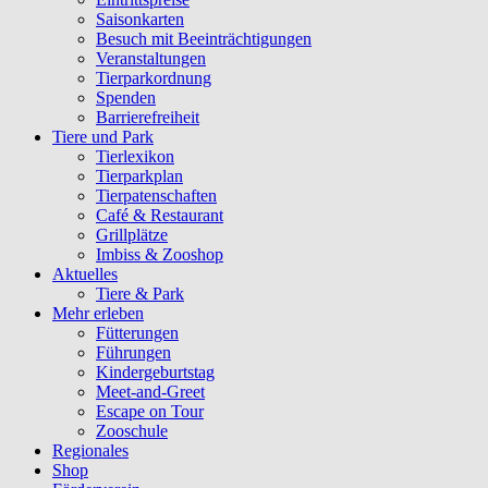
Saisonkarten
Besuch mit Beeinträchtigungen
Veranstaltungen
Tierparkordnung
Spenden
Barrierefreiheit
Tiere und Park
Tierlexikon
Tierparkplan
Tierpatenschaften
Café & Restaurant
Grillplätze
Imbiss & Zooshop
Aktuelles
Tiere & Park
Mehr erleben
Fütterungen
Führungen
Kindergeburtstag
Meet-and-Greet
Escape on Tour
Zooschule
Regionales
Shop