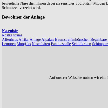
bewegliche Nase dient ihnen dabei als sensibles Spürorgan. Mit de
Schmatzen verzehrt wird.
Bewohner der Anlage
Nasenbär
Nasua nasua
Affenhaus
Afrika-Anlage
Alpakas
Baumstreifenhörnchen
Begehbare 
Lemuren
Muntjaks
Nasenbären
Paradieshalle
Schildkröten
Schimpan
Auf unserer Webseite nutzen wir eine 