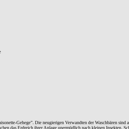
isonette-Gehege”. Die neugierigen Verwandten der Waschbären sind au
chen das Erdreich ihrer Anlage unermüdlich nach kleinen Insekten, Sc