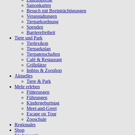
Saisonkarten
Besuch mit Beeinträchtigungen
Veranstaltungen
Tierparkordnung
Spenden
Barrierefreiheit
Tiere und Park
Tierlexikon
Tierparkplan
Tierpatenschaften
Café & Restaurant
Grillplätze
Imbiss & Zooshop
Aktuelles
Tiere & Park
Mehr erleben
Fütterungen
Führungen
Kindergeburtstag
Meet-and-Greet
Escape on Tour
Zooschule
Regionales
Shop