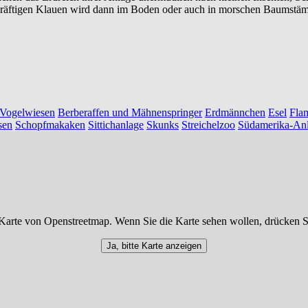
n kräftigen Klauen wird dann im Boden oder auch in morschen Baumstä
Vogelwiesen
Berberaffen und Mähnenspringer
Erdmännchen
Esel
Fla
sen
Schopfmakaken
Sittichanlage
Skunks
Streichelzoo
Südamerika-An
Karte von Openstreetmap. Wenn Sie die Karte sehen wollen, drücken S
Ja, bitte Karte anzeigen