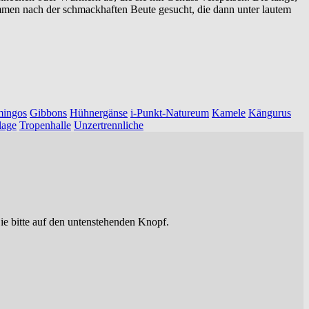
mmen nach der schmackhaften Beute gesucht, die dann unter lautem
mingos
Gibbons
Hühnergänse
i-Punkt-Natureum
Kamele
Kängurus
lage
Tropenhalle
Unzertrennliche
ie bitte auf den untenstehenden Knopf.