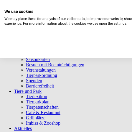
We use cookies
We may place these for analysis of our visitor data, to improve our website, sho
experience. For more information about the cookies we use open the settings.
Aktuelles Wetter:
20°C
Bedeckt
Navigation überspringen
Informationen
Öffnungszeiten
Eintrittspreise
Saisonkarten
Besuch mit Beeinträchtigungen
Veranstaltungen
Tierparkordnung
Spenden
Barrierefreiheit
Tiere und Park
Tierlexikon
Tierparkplan
Tierpatenschaften
Café & Restaurant
Grillplätze
Imbiss & Zooshop
Aktuelles