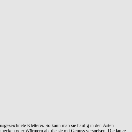
sgezeichnete Kletterer. So kann man sie häufig in den Ästen
hnecken oder Würmern ab, die sie mit Genuss verspeisen. Die lange,