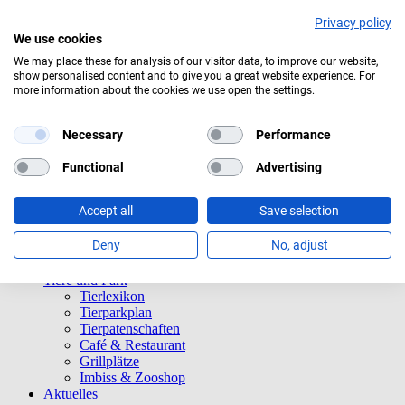
Privacy policy
We use cookies
We may place these for analysis of our visitor data, to improve our website,
show personalised content and to give you a great website experience. For
Aktuelles Wetter:
16°C
Bedeckt
more information about the cookies we use open the settings.
Navigation überspringen
Informationen
Necessary
Performance
Öffnungszeiten
Eintrittspreise
Functional
Advertising
Saisonkarten
Besuch mit Beeinträchtigungen
Accept all
Save selection
Veranstaltungen
Tierparkordnung
Deny
No, adjust
Spenden
Barrierefreiheit
Tiere und Park
Tierlexikon
Tierparkplan
Tierpatenschaften
Café & Restaurant
Grillplätze
Imbiss & Zooshop
Aktuelles