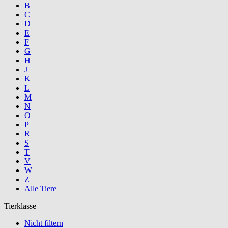
B
C
D
E
F
G
H
J
K
L
M
N
O
P
R
S
T
V
W
Z
Alle Tiere
Tierklasse
Nicht filtern