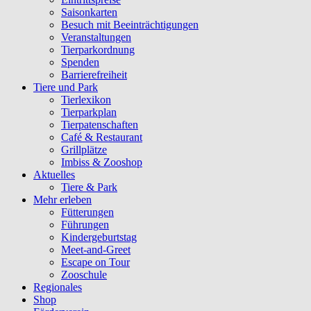
Saisonkarten
Besuch mit Beeinträchtigungen
Veranstaltungen
Tierparkordnung
Spenden
Barrierefreiheit
Tiere und Park
Tierlexikon
Tierparkplan
Tierpatenschaften
Café & Restaurant
Grillplätze
Imbiss & Zooshop
Aktuelles
Tiere & Park
Mehr erleben
Fütterungen
Führungen
Kindergeburtstag
Meet-and-Greet
Escape on Tour
Zooschule
Regionales
Shop