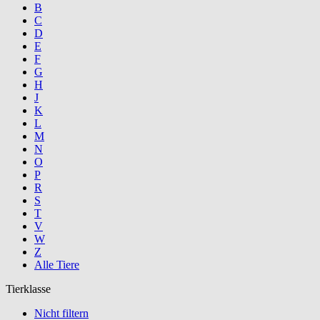
B
C
D
E
F
G
H
J
K
L
M
N
O
P
R
S
T
V
W
Z
Alle Tiere
Tierklasse
Nicht filtern