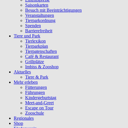
Saisonkarten
Besuch mit Beeinträchtigungen
Veranstaltungen
Tierparkordnung
Spenden
Barrierefreiheit
Tiere und Park
Tierlexikon
Tierparkplan
Tierpatenschaften
Café & Restaurant
Grillplätze
Imbiss & Zooshop
Aktuelles
Tiere & Park
Mehr erleben
Fütterungen
Führungen
Kindergeburtstag
Meet-and-Greet
Escape on Tour
Zooschule
Regionales
Shop