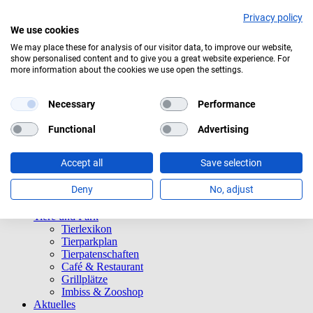
Privacy policy
We use cookies
We may place these for analysis of our visitor data, to improve our website,
show personalised content and to give you a great website experience. For
Bedeckt
more information about the cookies we use open the settings.
Navigation überspringen
Informationen
Necessary
Performance
Öffnungszeiten
Eintrittspreise
Functional
Advertising
Saisonkarten
Besuch mit Beeinträchtigungen
Accept all
Save selection
Veranstaltungen
Tierparkordnung
Deny
No, adjust
Spenden
Barrierefreiheit
Tiere und Park
Tierlexikon
Tierparkplan
Tierpatenschaften
Café & Restaurant
Grillplätze
Imbiss & Zooshop
Aktuelles