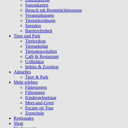
Saisonkarten
Besuch mit Beeinträchtigungen
Veranstaltungen
Tierparkordnung
Spenden
Barrierefreiheit
Tiere und Park
Tierlexikon
Tierparkplan
Tierpatenschaften
Café & Restaurant
Grillplätze
Imbiss & Zooshop
Aktuelles
Tiere & Park
Mehr erleben
Fütterungen
Führungen
Kindergeburtstag
Meet-and-Greet
Escape on Tour
Zooschule
Regionales
Shop