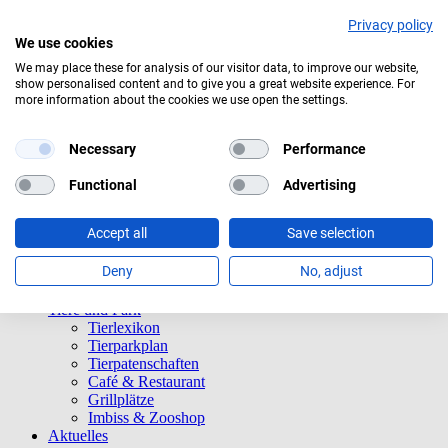
Privacy policy
We use cookies
We may place these for analysis of our visitor data, to improve our website,
show personalised content and to give you a great website experience. For
Klarer Himmel
more information about the cookies we use open the settings.
Navigation überspringen
Informationen
Necessary
Performance
Öffnungszeiten
Eintrittspreise
Functional
Advertising
Saisonkarten
Besuch mit Beeinträchtigungen
Accept all
Save selection
Veranstaltungen
Tierparkordnung
Deny
No, adjust
Spenden
Barrierefreiheit
Tiere und Park
Tierlexikon
Tierparkplan
Tierpatenschaften
Café & Restaurant
Grillplätze
Imbiss & Zooshop
Aktuelles