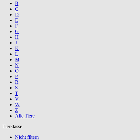
B
C
D
E
F
G
H
J
K
L
M
N
O
P
R
S
T
V
W
Z
Alle Tiere
Tierklasse
Nicht filtern