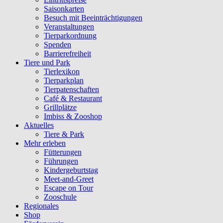
Saisonkarten
Besuch mit Beeinträchtigungen
Veranstaltungen
Tierparkordnung
Spenden
Barrierefreiheit
Tiere und Park
Tierlexikon
Tierparkplan
Tierpatenschaften
Café & Restaurant
Grillplätze
Imbiss & Zooshop
Aktuelles
Tiere & Park
Mehr erleben
Fütterungen
Führungen
Kindergeburtstag
Meet-and-Greet
Escape on Tour
Zooschule
Regionales
Shop