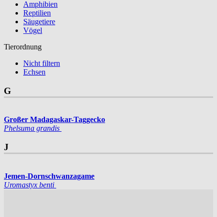
Amphibien
Reptilien
Säugetiere
Vögel
Tierordnung
Nicht filtern
Echsen
G
Großer Madagaskar-Taggecko
Phelsuma grandis
J
Jemen-Dornschwanzagame
Uromastyx benti