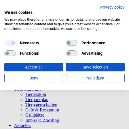
Privacy policy
We use cookies
We may place these for analysis of our visitor data, to improve our website,
show personalised content and to give you a great website experience. For
Mäßig bewölkt
more information about the cookies we use open the settings.
Navigation überspringen
Informationen
Necessary
Performance
Öffnungszeiten
Eintrittspreise
Functional
Advertising
Saisonkarten
Besuch mit Beeinträchtigungen
Accept all
Save selection
Veranstaltungen
Tierparkordnung
Deny
No, adjust
Spenden
Barrierefreiheit
Tiere und Park
Tierlexikon
Tierparkplan
Tierpatenschaften
Café & Restaurant
Grillplätze
Imbiss & Zooshop
Aktuelles