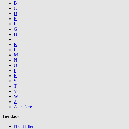
B
C
D
E
F
G
H
J
K
L
M
N
O
P
R
S
T
V
W
Z
Alle Tiere
Tierklasse
Nicht filtern