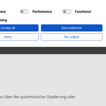
HOP
HOP
FÖRDERVEREIN
FÖRDERVEREIN
ÜBER UNS
ÜBER UNS
sary
Performance
Functional
ising
MBISS & ZOOSHOP
MBISS & ZOOSHOP
Accept all
Save selection
Deny
No, adjust
aus über die systematische Gliederung oder