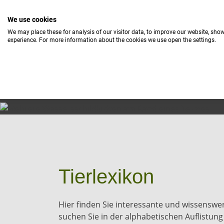
We use cookies
INFORMATIONEN
INFORMATIONEN
TIERE UND PA
TIERE UND PA
We may place these for analysis of our visitor data, to improve our website, sho
experience. For more information about the cookies we use open the settings.
DAS VERRÜCKTE HAUS
DAS VERRÜCKTE HAUS
TIERLEXIKON
TIERLEXIKON
TIERPARKPLAN
TIERPARKPLAN
TI
TI
Tierlexikon
Hier finden Sie interessante und wissenswe
suchen Sie in der alphabetischen Auflistun