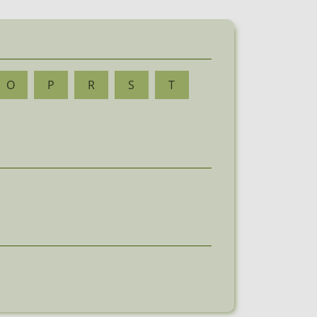
O
P
R
S
T