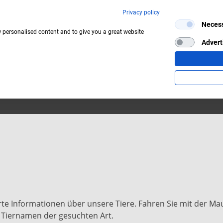
Privacy policy
RK
RK
AKTUELLES
AKTUELLES
MEHR ERLEBEN
MEHR ERLEBEN
REGIONALES
REGIONALES
S
S
Neces
w personalised content and to give you a great website
Advert
ERPATENSCHAFTEN
ERPATENSCHAFTEN
CAFÉ & RESTAURANT
CAFÉ & RESTAURANT
GRILLPLÄTZE
GRILLPLÄTZE
I
I
rte Informationen über unsere Tiere. Fahren Sie mit der M
g Tiernamen der gesuchten Art.