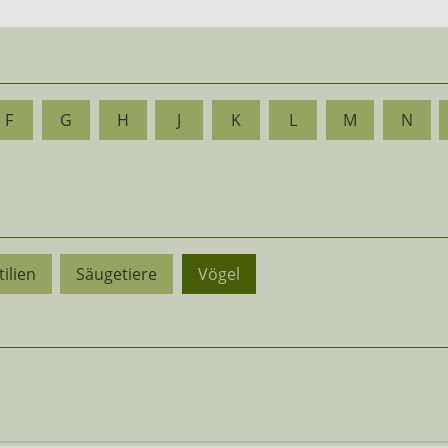
F
G
H
J
K
L
M
N
ilien
Säugetiere
Vögel