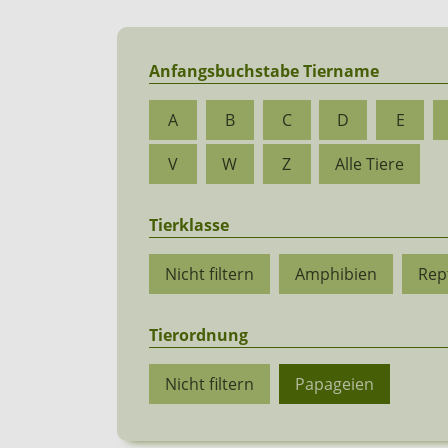
Anfangsbuchstabe Tiername
A
B
C
D
E
V
W
Z
Alle Tiere
Tierklasse
Nicht filtern
Amphibien
Rept
Tierordnung
Nicht filtern
Papageien