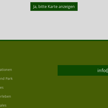
Ja, bitte Karte anzeigen
info
ationen
und Park
les
rleben
ales