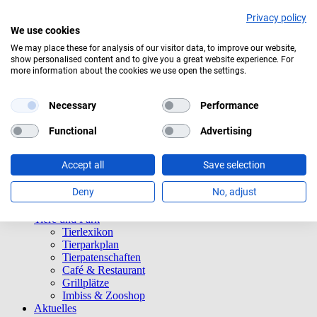
Privacy policy
We use cookies
We may place these for analysis of our visitor data, to improve our website,
show personalised content and to give you a great website experience. For
Aktuelles Wetter:
17°C
Leichter Regen
more information about the cookies we use open the settings.
Navigation überspringen
Informationen
Necessary
Performance
Öffnungszeiten
Eintrittspreise
Functional
Advertising
Saisonkarten
Besuch mit Beeinträchtigungen
Accept all
Save selection
Veranstaltungen
Tierparkordnung
Deny
No, adjust
Spenden
Barrierefreiheit
Tiere und Park
Tierlexikon
Tierparkplan
Tierpatenschaften
Café & Restaurant
Grillplätze
Imbiss & Zooshop
Aktuelles