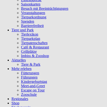
Saisonkarten
Besuch mit Beeinträchtigungen
Veranstaltungen
Tierparkordnung
Spenden
Barrierefreiheit
Tiere und Park
Tierlexikon
Tierparkplan
Tierpatenschaften
Café & Restaurant
Grillplätze
Imbiss & Zooshop
Aktuelles
Tiere & Park
Mehr erleben
Fütterungen
Führungen
Kindergeburtstag
Meet-and-Greet
Escape on Tour
Zooschule
Regionales
Shop