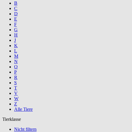
B
C
D
E
F
G
H
J
K
L
M
N
O
P
R
S
T
V
W
Z
Alle Tiere
Tierklasse
Nicht filtern