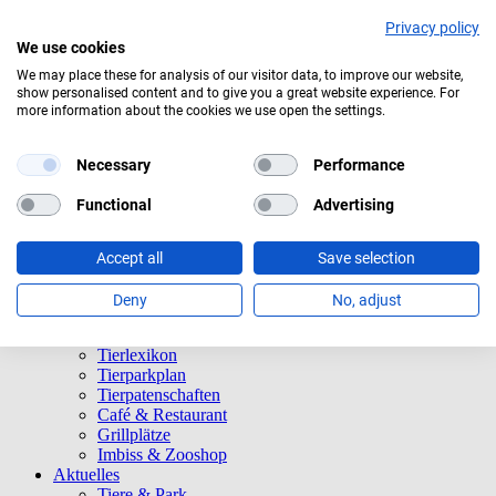
Privacy policy
We use cookies
We may place these for analysis of our visitor data, to improve our website,
Aktuelles Wetter:
19°C
Bedeckt
show personalised content and to give you a great website experience. For
more information about the cookies we use open the settings.
Navigation überspringen
Informationen
Necessary
Performance
Öffnungszeiten
Eintrittspreise
Functional
Advertising
Saisonkarten
Besuch mit Beeinträchtigungen
Veranstaltungen
Accept all
Save selection
Tierparkordnung
Spenden
Deny
No, adjust
Barrierefreiheit
Tiere und Park
Tierlexikon
Tierparkplan
Tierpatenschaften
Café & Restaurant
Grillplätze
Imbiss & Zooshop
Aktuelles
Tiere & Park