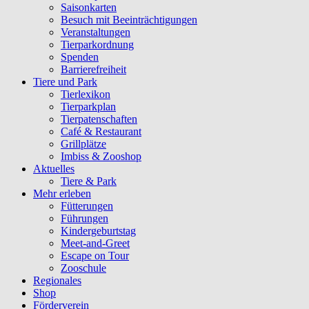
Saisonkarten
Besuch mit Beeinträchtigungen
Veranstaltungen
Tierparkordnung
Spenden
Barrierefreiheit
Tiere und Park
Tierlexikon
Tierparkplan
Tierpatenschaften
Café & Restaurant
Grillplätze
Imbiss & Zooshop
Aktuelles
Tiere & Park
Mehr erleben
Fütterungen
Führungen
Kindergeburtstag
Meet-and-Greet
Escape on Tour
Zooschule
Regionales
Shop
Förderverein