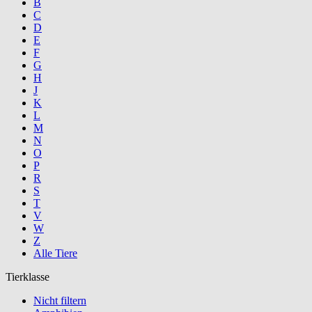
B
C
D
E
F
G
H
J
K
L
M
N
O
P
R
S
T
V
W
Z
Alle Tiere
Tierklasse
Nicht filtern