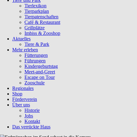
Tiere und Park
Tierlexikon
Tierparkplan
Tierpatenschaften
Café & Restaurant
Grillplätze
Imbiss & Zooshop
Aktuelles
Tiere & Park
Mehr erleben
Fütterungen
Führungen
Kindergeburtstag
Meet-and-Greet
Escape on Tour
Zooschule
Regionales
Shop
Förderverein
Über uns
Historie
Jobs
Kontakt
Das verrückte Haus