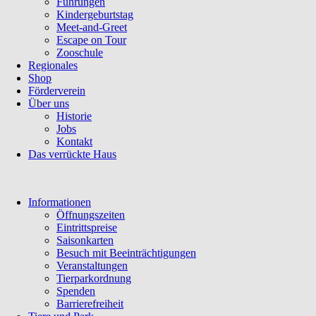
Führungen
Kindergeburtstag
Meet-and-Greet
Escape on Tour
Zooschule
Regionales
Shop
Förderverein
Über uns
Historie
Jobs
Kontakt
Das verrückte Haus
Navigation
Informationen
überspringen
Öffnungszeiten
Eintrittspreise
Saisonkarten
Besuch mit Beeinträchtigungen
Veranstaltungen
Tierparkordnung
Spenden
Barrierefreiheit