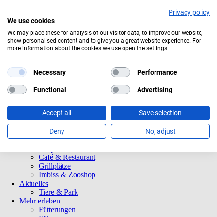
Privacy policy
We use cookies
Aktuelles Wetter:
17°C
Bedeckt
We may place these for analysis of our visitor data, to improve our website,
show personalised content and to give you a great website experience. For
Navigation
Informationen
more information about the cookies we use open the settings.
überspringen
Öffnungszeiten
Eintrittspreise
Saisonkarten
Necessary
Performance
Besuch mit Beeinträchtigungen
Veranstaltungen
Functional
Advertising
Tierparkordnung
Spenden
Accept all
Save selection
Barrierefreiheit
Tiere und Park
Tierlexikon
Deny
No, adjust
Tierparkplan
Tierpatenschaften
Café & Restaurant
Grillplätze
Imbiss & Zooshop
Aktuelles
Tiere & Park
Mehr erleben
Fütterungen