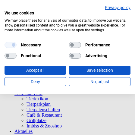
Privacy policy
We use cookies
We may place these for analysis of our visitor data, to improve our website,
show personalised content and to give you a great website experience. For
Mäßig bewölkt
more information about the cookies we use open the settings.
Navigation überspringen
Informationen
Necessary
Performance
Öffnungszeiten
Eintrittspreise
Functional
Advertising
Saisonkarten
Besuch mit Beeinträchtigungen
Accept all
Save selection
Veranstaltungen
Tierparkordnung
Deny
No, adjust
Spenden
Barrierefreiheit
Tiere und Park
Tierlexikon
Tierparkplan
Tierpatenschaften
Café & Restaurant
Grillplätze
Imbiss & Zooshop
Aktuelles