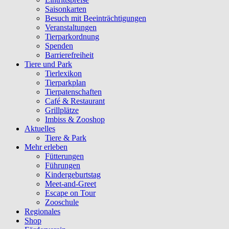
Saisonkarten
Besuch mit Beeinträchtigungen
Veranstaltungen
Tierparkordnung
Spenden
Barrierefreiheit
Tiere und Park
Tierlexikon
Tierparkplan
Tierpatenschaften
Café & Restaurant
Grillplätze
Imbiss & Zooshop
Aktuelles
Tiere & Park
Mehr erleben
Fütterungen
Führungen
Kindergeburtstag
Meet-and-Greet
Escape on Tour
Zooschule
Regionales
Shop