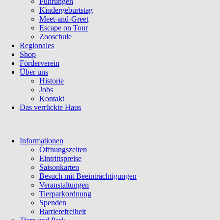
Führungen
Kindergeburtstag
Meet-and-Greet
Escape on Tour
Zooschule
Regionales
Shop
Förderverein
Über uns
Historie
Jobs
Kontakt
Das verrückte Haus
Navigation
Informationen
überspringen
Öffnungszeiten
Eintrittspreise
Saisonkarten
Besuch mit Beeinträchtigungen
Veranstaltungen
Tierparkordnung
Spenden
Barrierefreiheit