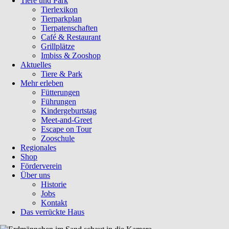
Tiere und Park
Tierlexikon
Tierparkplan
Tierpatenschaften
Café & Restaurant
Grillplätze
Imbiss & Zooshop
Aktuelles
Tiere & Park
Mehr erleben
Fütterungen
Führungen
Kindergeburtstag
Meet-and-Greet
Escape on Tour
Zooschule
Regionales
Shop
Förderverein
Über uns
Historie
Jobs
Kontakt
Das verrückte Haus