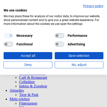
Privacy policy
We use cookies
Aktuelles Wetter:
17°C
Klarer Himmel
We may place these for analysis of our visitor data, to improve our website,
show personalised content and to give you a great website experience. For
Navigation
Informationen
more information about the cookies we use open the settings.
überspringen
Öffnungszeiten
Eintrittspreise
Saisonkarten
Necessary
Performance
Besuch mit Beeinträchtigungen
Veranstaltungen
Functional
Advertising
Tierparkordnung
Spenden
Accept all
Save selection
Barrierefreiheit
Tiere und Park
Tierlexikon
Deny
No, adjust
Tierparkplan
Tierpatenschaften
Café & Restaurant
Grillplätze
Imbiss & Zooshop
Aktuelles
Tiere & Park
Mehr erleben
Fütterungen