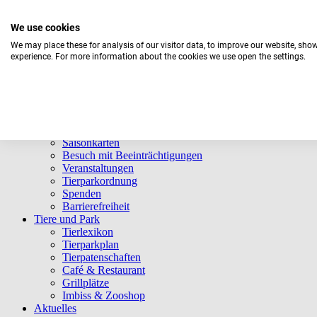
We use cookies
We may place these for analysis of our visitor data, to improve our website, sho
experience. For more information about the cookies we use open the settings.
Aktuelles Wetter:
21°C
Ein paar Wolken
Navigation überspringen
Informationen
Öffnungszeiten
Eintrittspreise
Saisonkarten
Besuch mit Beeinträchtigungen
Veranstaltungen
Tierparkordnung
Spenden
Barrierefreiheit
Tiere und Park
Tierlexikon
Tierparkplan
Tierpatenschaften
Café & Restaurant
Grillplätze
Imbiss & Zooshop
Aktuelles