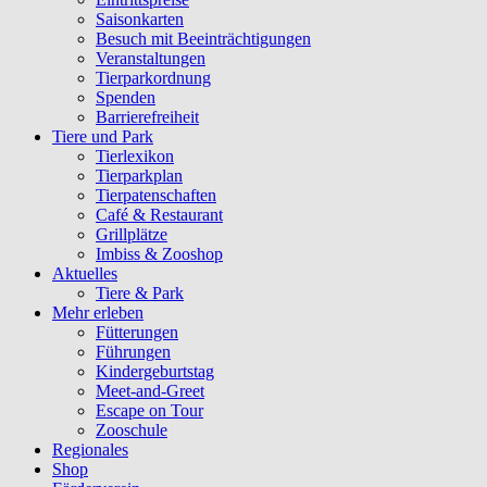
Saisonkarten
Besuch mit Beeinträchtigungen
Veranstaltungen
Tierparkordnung
Spenden
Barrierefreiheit
Tiere und Park
Tierlexikon
Tierparkplan
Tierpatenschaften
Café & Restaurant
Grillplätze
Imbiss & Zooshop
Aktuelles
Tiere & Park
Mehr erleben
Fütterungen
Führungen
Kindergeburtstag
Meet-and-Greet
Escape on Tour
Zooschule
Regionales
Shop