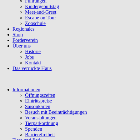
Führungen
Kindergeburtstag
Meet-and-Greet
Escape on Tour
Zooschule
Regionales
Shop
Förderverein
Über uns
Historie
Jobs
Kontakt
Das verrückte Haus
Navigation
Informationen
überspringen
Öffnungszeiten
Eintrittspreise
Saisonkarten
Besuch mit Beeinträchtigungen
Veranstaltungen
Tierparkordnung
Spenden
Barrierefreiheit