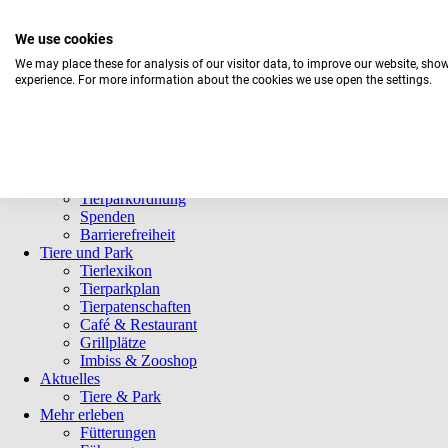
We use cookies
We may place these for analysis of our visitor data, to improve our website, sho
experience. For more information about the cookies we use open the settings.
Navigation
Informationen
überspringen
Öffnungszeiten
Eintrittspreise
Saisonkarten
Besuch mit Beeinträchtigungen
Veranstaltungen
Tierparkordnung
Spenden
Barrierefreiheit
Tiere und Park
Tierlexikon
Tierparkplan
Tierpatenschaften
Café & Restaurant
Grillplätze
Imbiss & Zooshop
Aktuelles
Tiere & Park
Mehr erleben
Fütterungen