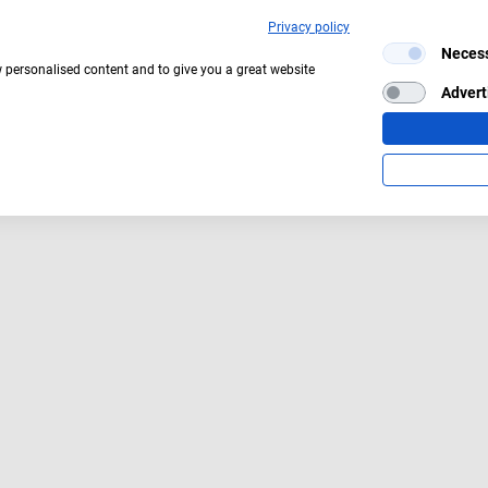
Privacy policy
Neces
Aktuelles Wetter:
11°C
Klarer Himmel
w personalised content and to give you a great website
Advert