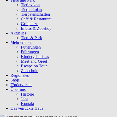
Tiere und Park
Tierlexikon
Tierparkplan
Tierpatenschaften
Café & Restaurant
Grillplätze
Imbiss & Zooshop
Aktuelles
Tiere & Park
Mehr erleben
Fütterungen
Führungen
Kindergeburtstag
Meet-and-Greet
Escape on Tour
Zooschule
Regionales
Shop
Förderverein
Über uns
Historie
Jobs
Kontakt
Das verrückte Haus