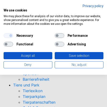
Privacy policy
We use cookies
Aktuelles Wetter:
17°C
Klarer Himmel
We may place these for analysis of our visitor data, to improve our website,
show personalised content and to give you a great website experience. For
more information about the cookies we use open the settings.
Informationen
Necessary
Performance
Öffnungszeiten
Functional
Advertising
Eintrittspreise
Saisonkarten
Accept all
Save selection
Besuch mit Beeinträchtigungen
Veranstaltungen
Deny
No, adjust
Tierparkordnung
Spenden
Barrierefreiheit
Tiere und Park
Tierlexikon
Tierparkplan
Tierpatenschaften