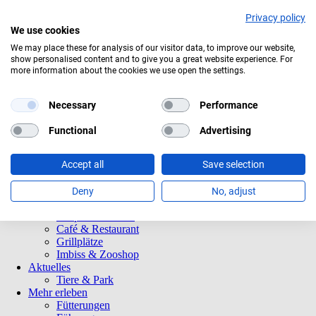
Privacy policy
We use cookies
Aktuelles Wetter:
18°C
Leichter Regen
We may place these for analysis of our visitor data, to improve our website,
show personalised content and to give you a great website experience. For
Navigation
Informationen
more information about the cookies we use open the settings.
überspringen
Öffnungszeiten
Eintrittspreise
Saisonkarten
Necessary
Performance
Besuch mit Beeinträchtigungen
Veranstaltungen
Functional
Advertising
Tierparkordnung
Spenden
Accept all
Save selection
Barrierefreiheit
Tiere und Park
Tierlexikon
Deny
No, adjust
Tierparkplan
Tierpatenschaften
Café & Restaurant
Grillplätze
Imbiss & Zooshop
Aktuelles
Tiere & Park
Mehr erleben
Fütterungen