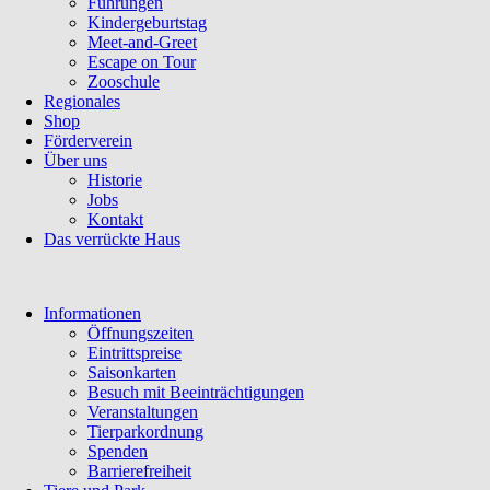
Führungen
Kindergeburtstag
Meet-and-Greet
Escape on Tour
Zooschule
Regionales
Shop
Förderverein
Über uns
Historie
Jobs
Kontakt
Das verrückte Haus
Navigation
Informationen
überspringen
Öffnungszeiten
Eintrittspreise
Saisonkarten
Besuch mit Beeinträchtigungen
Veranstaltungen
Tierparkordnung
Spenden
Barrierefreiheit