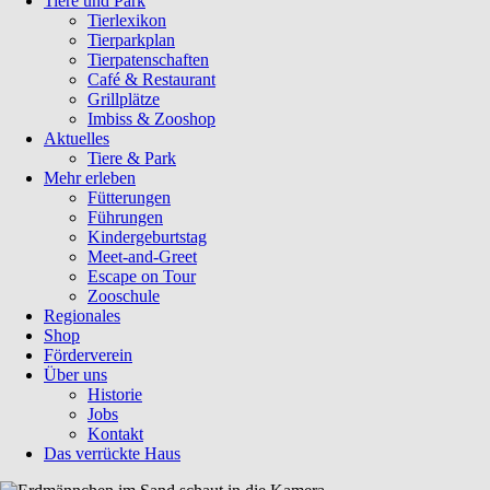
Tiere und Park
Tierlexikon
Tierparkplan
Tierpatenschaften
Café & Restaurant
Grillplätze
Imbiss & Zooshop
Aktuelles
Tiere & Park
Mehr erleben
Fütterungen
Führungen
Kindergeburtstag
Meet-and-Greet
Escape on Tour
Zooschule
Regionales
Shop
Förderverein
Über uns
Historie
Jobs
Kontakt
Das verrückte Haus