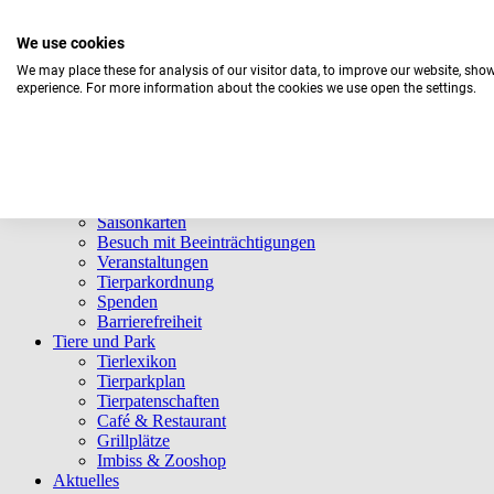
We use cookies
We may place these for analysis of our visitor data, to improve our website, sho
experience. For more information about the cookies we use open the settings.
Aktuelles Wetter:
20°C
Überwiegend bewölkt
Navigation überspringen
Informationen
Öffnungszeiten
Eintrittspreise
Saisonkarten
Besuch mit Beeinträchtigungen
Veranstaltungen
Tierparkordnung
Spenden
Barrierefreiheit
Tiere und Park
Tierlexikon
Tierparkplan
Tierpatenschaften
Café & Restaurant
Grillplätze
Imbiss & Zooshop
Aktuelles