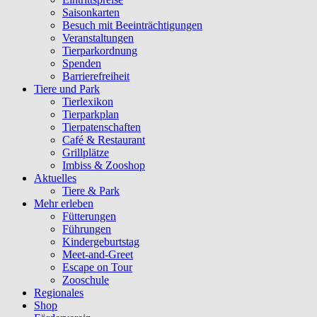
Saisonkarten
Besuch mit Beeinträchtigungen
Veranstaltungen
Tierparkordnung
Spenden
Barrierefreiheit
Tiere und Park
Tierlexikon
Tierparkplan
Tierpatenschaften
Café & Restaurant
Grillplätze
Imbiss & Zooshop
Aktuelles
Tiere & Park
Mehr erleben
Fütterungen
Führungen
Kindergeburtstag
Meet-and-Greet
Escape on Tour
Zooschule
Regionales
Shop