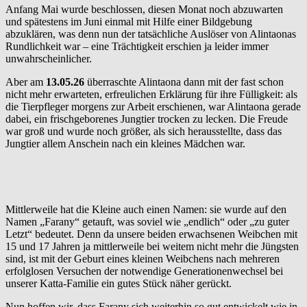
Anfang Mai wurde beschlossen, diesen Monat noch abzuwarten
und spätestens im Juni einmal mit Hilfe einer Bildgebung
abzuklären, was denn nun der tatsächliche Auslöser von Alintaonas
Rundlichkeit war – eine Trächtigkeit erschien ja leider immer
unwahrscheinlicher.
Aber am
13.05.26
überraschte Alintaona dann mit der fast schon
nicht mehr erwarteten, erfreulichen Erklärung für ihre Fülligkeit: als
die Tierpfleger morgens zur Arbeit erschienen, war Alintaona gerade
dabei, ein frischgeborenes Jungtier trocken zu lecken. Die Freude
war groß und wurde noch größer, als sich herausstellte, dass das
Jungtier allem Anschein nach ein kleines Mädchen war.
Mittlerweile hat die Kleine auch einen Namen: sie wurde auf den
Namen „Farany“ getauft, was soviel wie „endlich“ oder „zu guter
Letzt“ bedeutet. Denn da unsere beiden erwachsenen Weibchen mit
15 und 17 Jahren ja mittlerweile bei weitem nicht mehr die Jüngsten
sind, ist mit der Geburt eines kleinen Weibchens nach mehreren
erfolglosen Versuchen der notwendige Generationenwechsel bei
unserer Katta-Familie ein gutes Stück näher gerückt.
Nun hoffen wir, dass Farany sich weiterhin so gut entwickelt wie in