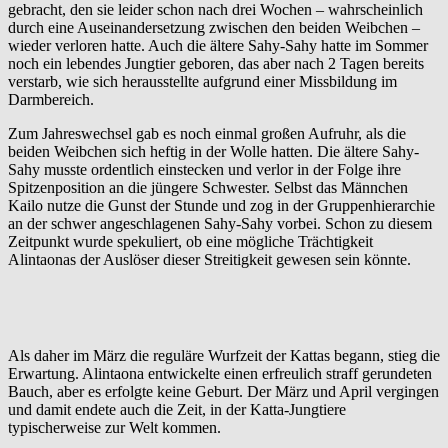
gebracht, den sie leider schon nach drei Wochen – wahrscheinlich
durch eine Auseinandersetzung zwischen den beiden Weibchen –
wieder verloren hatte. Auch die ältere Sahy-Sahy hatte im Sommer
noch ein lebendes Jungtier geboren, das aber nach 2 Tagen bereits
verstarb, wie sich herausstellte aufgrund einer Missbildung im
Darmbereich.
Zum Jahreswechsel gab es noch einmal großen Aufruhr, als die
beiden Weibchen sich heftig in der Wolle hatten. Die ältere Sahy-
Sahy musste ordentlich einstecken und verlor in der Folge ihre
Spitzenposition an die jüngere Schwester. Selbst das Männchen
Kailo nutze die Gunst der Stunde und zog in der Gruppenhierarchie
an der schwer angeschlagenen Sahy-Sahy vorbei. Schon zu diesem
Zeitpunkt wurde spekuliert, ob eine mögliche Trächtigkeit
Alintaonas der Auslöser dieser Streitigkeit gewesen sein könnte.
Als daher im März die reguläre Wurfzeit der Kattas begann, stieg die
Erwartung. Alintaona entwickelte einen erfreulich straff gerundeten
Bauch, aber es erfolgte keine Geburt. Der März und April vergingen
und damit endete auch die Zeit, in der Katta-Jungtiere
typischerweise zur Welt kommen.