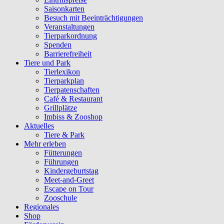
Saisonkarten
Besuch mit Beeinträchtigungen
Veranstaltungen
Tierparkordnung
Spenden
Barrierefreiheit
Tiere und Park
Tierlexikon
Tierparkplan
Tierpatenschaften
Café & Restaurant
Grillplätze
Imbiss & Zooshop
Aktuelles
Tiere & Park
Mehr erleben
Fütterungen
Führungen
Kindergeburtstag
Meet-and-Greet
Escape on Tour
Zooschule
Regionales
Shop