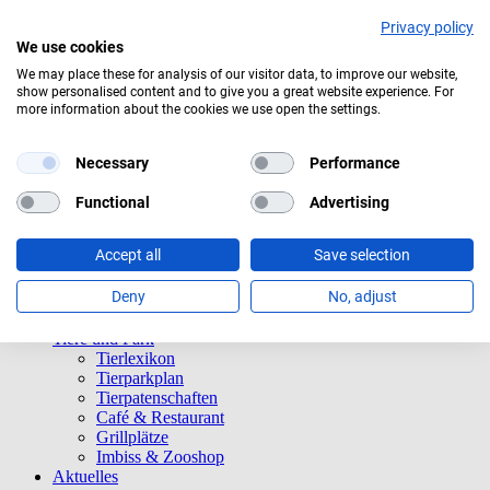
Privacy policy
We use cookies
We may place these for analysis of our visitor data, to improve our website,
show personalised content and to give you a great website experience. For
Mäßig bewölkt
more information about the cookies we use open the settings.
Navigation überspringen
Informationen
Necessary
Performance
Öffnungszeiten
Eintrittspreise
Functional
Advertising
Saisonkarten
Besuch mit Beeinträchtigungen
Accept all
Save selection
Veranstaltungen
Tierparkordnung
Deny
No, adjust
Spenden
Barrierefreiheit
Tiere und Park
Tierlexikon
Tierparkplan
Tierpatenschaften
Café & Restaurant
Grillplätze
Imbiss & Zooshop
Aktuelles